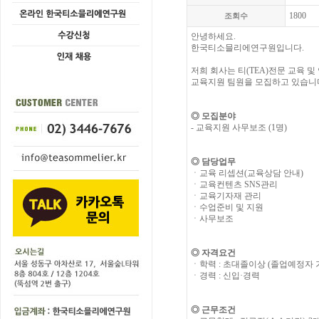
1800
조회수
안녕하세요.
한국티소믈리에연구원입니다.
저희 회사는 티(TEA)전문 교육 
교육지원 팀원을 모집하고 있습니
◎ 모집분야
-
교육지원 사무보조 (1명)
◎
담당업무
ㆍ교육 리셉션(교육상담 안내)
ㆍ교육컨텐츠 SNS관리
ㆍ교육기자재 관리
ㆍ수업준비 및 지원
ㆍ사무보조
◎
자격요건
ㆍ학력 : 초대졸이상 (졸업예정자 
ㆍ경력 : 신입·경력
◎
근무조
건