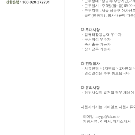
ㆍ근무형태 :
정규직(수습기간)-3
ㆍ근무일시 :
주 5일(월~금) 09:00~0
ㆍ근무지역 :
서울 성동구 아차산로 1
ㆍ급여(연봉제) :
회사내규에 따름(
◎
우대사항
ㆍ컴퓨터활용능력 우수자
ㆍ문서작성 우수자
ㆍ즉시출근 가능자
ㆍ장기근무 가능자
◎
전형절차
ㆍ서류전형 > 1차면접 > 2차면접 
ㆍ면접일정은 추후 통보됩니다.
◎
유의사항
ㆍ허위사실이 발견될 경우 채용이 
지원자께서는 이메일로 지원서류와
- 이메일 : mygo@tak.or.kr
- 지원서류 : 이력서, 자기소개서