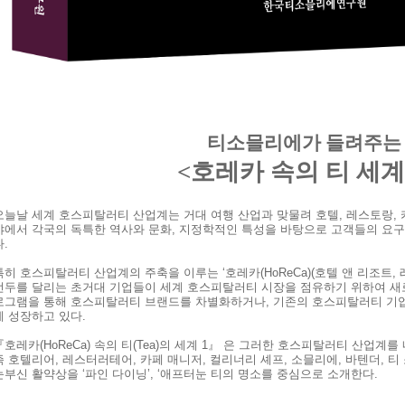
티소믈리에가 들려주는
<호레카 속의 티 세계
오늘날 세계 호스피탈러티 산업계는 거대 여행 산업과 맞물려 호텔, 레스토랑, 카
야에서 각국의 독특한 역사와 문화, 지정학적인 특성을 바탕으로 고객들의 요구
다.
특히 호스피탈러티 산업계의 주축을 이루는 ‘호레카(
HoReCa
)(호텔 앤 리조트,
선두를 달리는 초거대 기업들이 세계 호스피탈러티 시장을 점유하기 위하여 새로
로그램을 통해 호스피탈러티 브랜드를 차별화하거나, 기존의 호스피탈러티 기업
게 성장하고 있다.
『호레카(
HoReCa
) 속의 티(
Tea
)의 세계 1』 은 그러한 호스피탈러티 산업계를
즉 호텔리어, 레스터러테어, 카페 매니저, 컬리너리 셰프, 소믈리에, 바텐더, 
눈부신 활약상을 ‘파인 다이닝’, ‘애프터눈 티의 명소를 중심으로 소개한다.