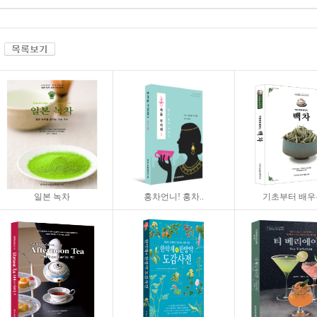
일본 녹차
홍차언니! 홍차..
기초부터 배우는