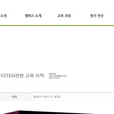
호레카 속의 티 세계1
제목