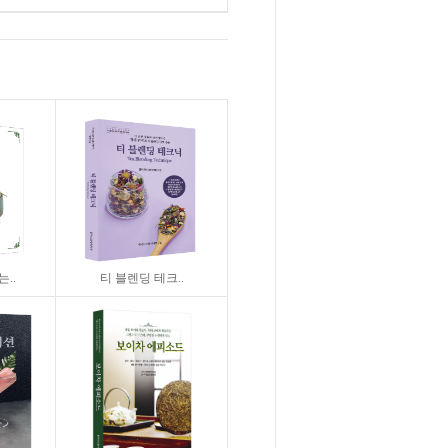
..
티 블렌딩 테크..