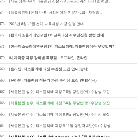
575
[서울 성수] 64기 티블렌딩 전문가 Advanced 과정 10-11월 평일..
574
[텀블벅펀딩] 온라인<티 베리에이션 전문가 2급> 자격증 ..
573
2023년 6월 - 9월 전체 교육과정 개강 일정 안내
572
[한국티소믈리에연구원TV]교육과정과 수강신청 방법 안내
571
[한국티소믈리에연구원TV] 티소믈리에, 티블렌딩이란 무엇일까?
570
티 자격증 과정 강의별 특장점 - 오프라인, 온라인
569
[온라인] 티소믈리에 과정 수강생 모집 안내(상시)
568
[온라인] 티블렌딩 전문가 과정 수강생 모집 안내(상시)
567
[서울본원 성수] 티소믈리에 과정 7-8월 평일반(화) 수강생 모집
566
[서울본원 성수] 티소믈리에 과정 7-8월 주말반(토) 수강생 모집
565
[서울본원 성수] 티소믈리에 과정 8-9월 평일반(목) 수강생 모집
564
[서울본원 성수] 티소믈리에 과정 9-11월 평일저녁반(화) 수강생..