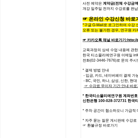
사전
예약은
계약금
(
전체
수강금
개강
일주일
전까지
수강료를
완납
☞
온라인
수
강
신
청
바
로
*구글 G-Mail로 로그인하여 수강
오류 또는 불가한 경우,
연구원 카
☞ 카카오톡 채널 바로가기
:
http:
교육과정의
상세
수업
내용에
관한
한국
티소믈리에
연구원
이메일
in
전화
(02-3446-7676)
로
문의
주시
* 결제 방법 안내
- 입금, 카드, 네이버페이 결제 가
- BC, 국민, 하나, 삼성, 신한, 
☞
수강료
무이자
기간
안내
바로
*
한국티소믈리에연구원
계좌번호
신한은행
100-028-372731
한국
*
주차 공간이 협소하오니 가급적
*
자주
묻는
질문
게시판에
수강료
☞
환불규정
바로가기