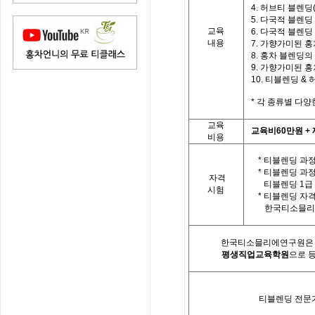
4.
허브티 블렌딩
5.
다국적 블렌딩
교육
6.
다국적 블렌딩
내용
7.
가향가미된 홍
8.
홍차 블렌딩의
9.
가향가미된 홍차
10.
티
블렌딩
&
*
각 종류별 다양
교육
교육비
60
만원
+
비용
* 티블렌딩 과정
*
티블렌딩 과
자격
티블렌딩
1
급
시험
*
티블렌딩 자
한국
티소믈리
한국티소믈리에연구원은「
평생직업교육학원
으로 
티블렌딩 전문