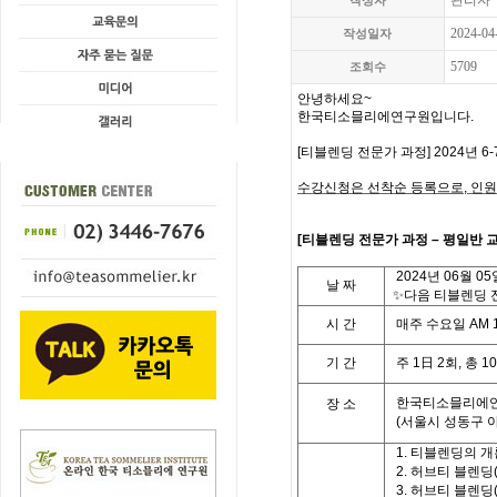
관리자
작성자
2024-04
작성일자
5709
조회수
안녕하세요
~
한국티소믈리에연구원입니다
.
[
티블렌딩 전문가 과정
] 2024
년 6-
수강신청은 선착순 등록으로
,
인원
[
티블렌딩 전문가 과정
–
평일반
교
2024
년 06
월
05
날
짜
✨다음 티블렌딩 전
시
간
매주 수요일
AM 1
기
간
주
1
日
2
회
,
총
10
한국티소믈리에연
장 소
(
서울시 성동구 
1.
티블렌딩의 개
2.
허브티 블렌딩
3.
허브티 블렌딩