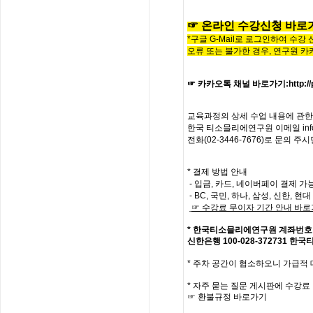
☞
온라인
수
강
신
청
바
로
*구글 G-Mail로 로그인하여 수강
오류 또는 불가한 경우,
연구원 카
☞ 카카오톡 채널 바로가기
:
http:
교육과정의
상세
수업
내용에
관한
한국
티소믈리에
연구원
이메일
in
전화
(02-3446-7676)
로
문의
주시
* 결제 방법 안내
- 입금, 카드, 네이버페이 결제 가
- BC, 국민, 하나, 삼성, 신한, 
☞
수강료
무이자
기간
안내
바로
*
한국티소믈리에연구원
계좌번호
신한은행
100-028-372731
한국
*
주차 공간이 협소하오니 가급적
*
자주
묻는
질문
게시판에
수강료
☞
환불규정
바로가기