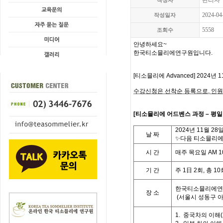
관리자
작성자
2024-04
작성일자
5558
조회수
안녕하세요
~
한국티소믈리에연구원입니다
.
[
티소믈리에
Advanced] 2024
년 1
수강신청은 선착순 등록으로,
인원
[
티
소믈리에 어드벤스 과정
– 평
2024
년 11월 28
날
짜
✨다음 티소믈리에 
시
간
매주 목요일
AM 10
기
간
주
1
日
2
회
,
총
10
한국티소믈리에연
장 소
(
서울시 성동구 
1.
중국차의 이해
(