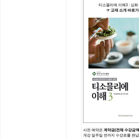
티소믈리에 이해
3 :
심화
☞
교재
소개
바로가
사전
예약은
계약금
(
전체
수강금
개강
일주일
전까지
수강료를
완납