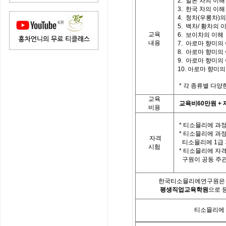
2.
일본 차의 이해
3.
한국 차의 이해
4.
청차
(
우롱차
)
의
5.
백차
/
황차의 
교육
6. 보이차의 이해
내용
7.
아로마 향미의
8.
아로마 향미의
9.
아로마 향미의
10.
아로마 향미의
*
각 종류별 다양
교육
교육비
60
만원
+
비용
*
티소믈리에 과정
*
티소믈리에 과
자격
티소믈리에
1
급
시험
*
티소믈리에 자격
구원이 공동 주
한국티소믈리에연구원은「
평생직업교육학원
으로 
티소믈리에