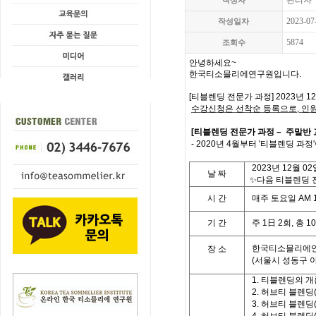
관리자
작성자
2023-07
작성일자
5874
조회수
안녕하세요
~
한국티소믈리에연구원입니다
.
[
티블렌딩
전문가
과정
] 2023
년
12
수강신청은
선착순
등록으로
,
인
[
티블렌딩
전문가
과정
–
주말반
- 2020
년
4
월부터
'
티블렌딩
과정
'
2023
년 12
월
02
날
짜
✨다음 티블렌딩 전
시
간
매주 토요일
AM 1
기
간
주
1
日
2
회
,
총
10
한국티소믈리에연
장 소
(
서울시 성동구 
1.
티블렌딩의 개
2.
허브티 블렌딩
3.
허브티 블렌딩