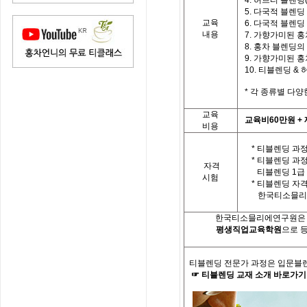
4.
허브티 블렌딩
5.
다국적 블렌딩
교육
6.
다국적 블렌딩
내용
7.
가향가미된 홍
8.
홍차 블렌딩의
9.
가향가미된 홍차
10.
티
블렌딩
&
*
각 종류별 다양
교육
교육비
60
만원
+
비용
* 티블렌딩 과정
*
티블렌딩 과
자격
티블렌딩
1
급
시험
*
티블렌딩 자
한국
티소믈리
한국티소믈리에연구원은「
평생직업교육학원
으로 
티블렌딩 전문가
과정은 입문블
☞
티블렌딩
교재
소개
바로가기