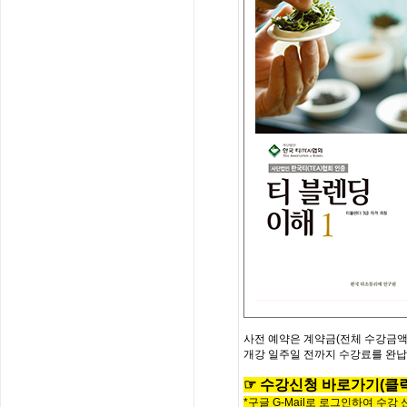
사전
예약은
계약금
(
전체
수강금
개강
일주일
전까지
수강료를
완납
☞
수
강
신
청
바
로
가
기
(클
*구글 G-Mail로 로그인하여 수강