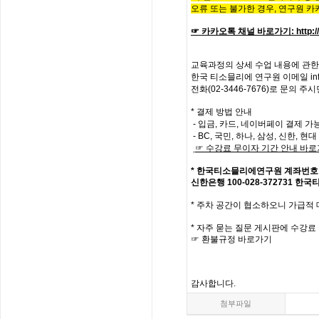
오류 또는 불가한 경우,
연구원 카
☞ 카카오톡 채널 바로가기
:
http:
교육과정의
상세
수업
내용에
관한
한국
티소믈리에
연구원
이메일
in
전화
(02-3446-7676)
로
문의
주시
* 결제 방법 안내
- 입금, 카드, 네이버페이 결제 가
- BC, 국민, 하나, 삼성, 신한, 
☞
수강료
무이자
기간
안내
바로
*
한국티소믈리에연구원
계좌번호
신한은행
100-028-372731
한국
*
주차 공간이 협소하오니 가급적
*
자주
묻는
질문
게시판에
수강료
☞
환불규정
바로가기
감사합니다
.
첨부파일