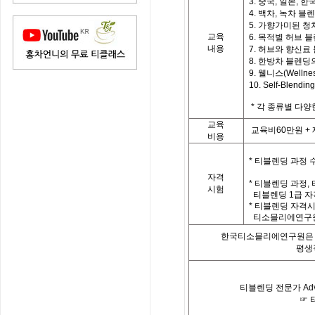
3. 중국, 일본, 한국
4. 백차, 녹차 블
5. 가향가미된 청
교육
6. 목적별 허브 
내용
7. 허브와 향신료
8. 한방차 블렌딩
9. 웰니스(Welln
10. Self-Blend
*
각 종류별 다양
교육
교육비
60
만원
+
비용
*
티블렌딩 과정 
자격
*
티블렌딩 과정
,
시험
티블렌딩
1
급 자
*
티블렌딩 자격시
티소믈리에연구원
한국티소믈리에연구원은「
평생
티블렌딩 전문가
Ad
☞