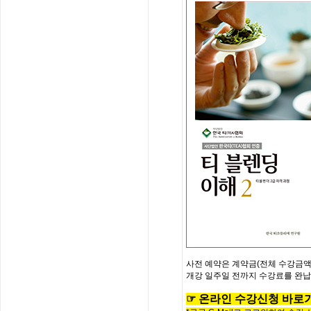
사전
예약은
계약금
(
전체
수강금
개강
일주일
전까지
수강료를
완납
☞
온
라
인
수
강
신
청
바
로