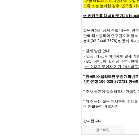
*구글 G-Mail로 로그인하여 수강
오류 또는 불가한 경우,
연구원 카
☞ 카카오톡 채널 바로가기
:
http:
교육과정의
상세
수업
내용에
관한
한국
티소믈리에
연구원
이메일
in
전화
(02-3446-7676)
로
문의
주시
* 결제 방법 안내
- 입금, 카드, 네이버페이 결제 가
- BC, 국민, 하나, 삼성, 신한, 
☞
수강료
무이자
기간
안내
바로
*
한국티소믈리에연구원
계좌번호
신한은행
100-028-372731
한국
*
주차 공간이 협소하오니 가급적
*
자주
묻는
질문
게시판에
수강료
☞
환불규정
바로가기
감사합니다
.
첨부파일