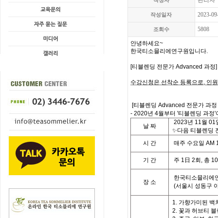
관리자
작성자
2023-09
작성일자
5808
조회수
안녕하세요
~
한국티소믈리에연구원입니다
.
[
티블렌딩 전문가 Advanced 과정
수강신청은 선착순 등록으로
,
인원
[
티블렌딩 Advanced 전문가 과정
- 2020년 4월부터 '티블렌딩 과정'
2023
년
11
월
01
날
짜
✨다음 티블렌딩 전
시
간
매주 수요일
AM 1
기
간
주
1
日
2
회
,
총
10
한국티소믈리에연
장 소
(
서울시 성동구 
1. 가향가미된 백
2. 꽃과 허브티 