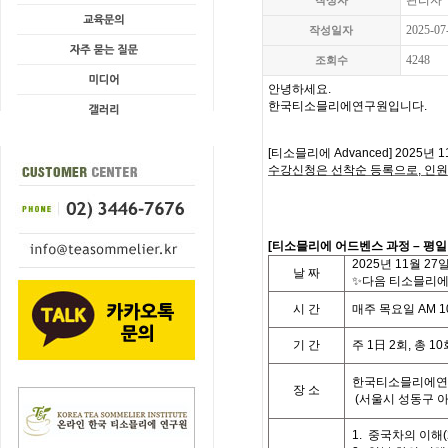
관리자
작성자
2025-07
작성일자
4248
조회수
안녕하세요.
한국티소믈리에연구원입니다
.
[
티소믈리에
Advanced] 2025
년 1
수강신청은 선착순 등록으로,
인원
[
티
소믈리에 어드벤스 과정
– 평
2025
년 11월 27
날
짜
✨다음 티소믈리에 
시
간
매주 목요일
AM 10
기
간
주
1
日
2
회
,
총
10
한국티소믈리에연
장 소
(
서울시 성동구 
1.
중국차의 이해
(