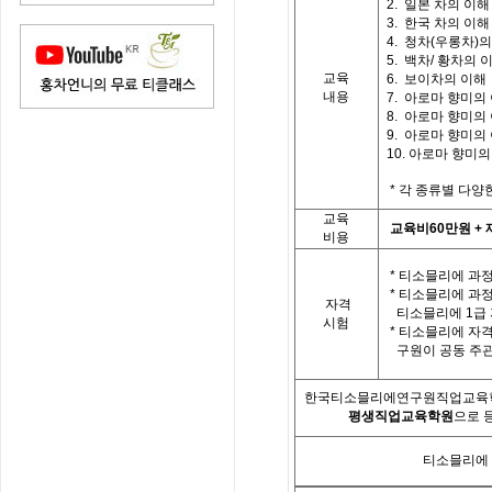
2.
일본 차의 이해
3.
한국 차의 이해
4.
청차
(
우롱차
)
의
5.
백차
/
황차의 
교육
6. 보이차의 이해
내용
7.
아로마 향미의
8.
아로마 향미의
9.
아로마 향미의
10.
아로마 향미의
*
각 종류별 다양
교육
교육비
60
만원
+
비용
*
티소믈리에 과정
*
티소믈리에 과
자격
티소믈리에
1
급
시험
*
티소믈리에 자격
구원이 공동 주
한국티소믈리에연구원직업교육
평생직업교육학원
으로 
티소믈리에