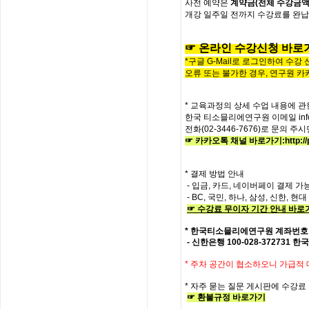
사전
예약은
계약금
(
전체
수강금
개강
일주일
전까지
수강료를
완납
☞
온라인
수
강
신
청
바
로
*구글 G-Mail로 로그인하여 수강
오류 또는 불가한 경우,
연구원 카
* 교육과정의
상세
수업
내용에
관
한국
티소믈리에
연구원
이메일
in
전화
(02-3446-7676)
로
문의
주시
☞ 카카오톡 채널 바로가기
:
http:
* 결제 방법 안내
- 입금, 카드, 네이버페이 결제 가
- BC, 국민, 하나, 삼성, 신한, 
☞
수강료
무이자
기간
안내
바로
*
한국티소믈리에연구원
계좌번호
- 신한은행
100-028-372731
한국
*
주차 공간이 협소하오니 가급적
*
자주
묻는
질문
게시판에
수강료
☞
환불규정
바로가기