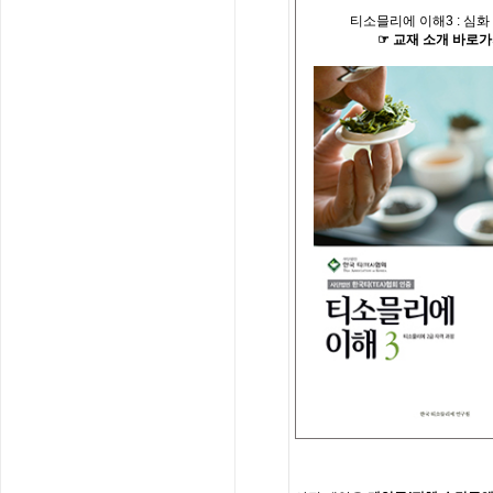
티소믈리에 이해
3 :
심화
☞
교재
소개
바로가