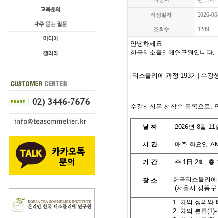
관리자
작성자
2026-06
작성일자
1289
조회수
안녕하세요.
한국티소믈리에연구원입니다
.
[
티소믈리에 과정 193기
]
수강
수강신청은 선착순 등록으로,
날
짜
2026
년
8
월 11
시
간
매주 화요일
AM
기
간
주
1
日
2
회
,
총
한국티소믈리에
장 소
(
서울시 성동구
1. 차의 정의와
2. 차의 분류(1