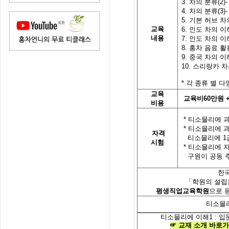
3. 차의 분류(2)
4. 차의 분류(3
5. 기본 허브 
교육
6. 인도 차의 이해
내용
7. 인도 차의 이해
8. 홍차 음료 
9. 중국 차의 이해
10. 스리랑카 
*
각
종류 별
다
교육
교육비
60
만원
비용
*
티소믈리에 과
*
티소믈리에 
자격
티소믈리에
1
시험
*
티소믈리에 
구원이 공동 
한
「학원의 설립
평생직업교육학원
으로 
티소믈
티소믈리에 이해
1 :
입
☞
교재
소개
바로