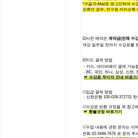
*구글 G-Mail로 로그인하여 
오류인 경우,
연구원 카카오톡 
☑️사전
예약은
계약금
(
전체
수
개강
일주일
전까지
수강료를
☑️
카드 결제 방법
- 카드, 네이버페이 결제 가능합
- BC, 국민, 하나, 삼성, 신
☞
수강료
무이자
안내
바로가
☑️
입급 결제 방법
- 신한은행
100-028-372731
한
☑️
수강료
반환
규정을
꼭
참고해
☞
환불규정
바로가기
☑️
수업
내용에
관한
문의는
이
전화
02-3446-7676
로
문의
주