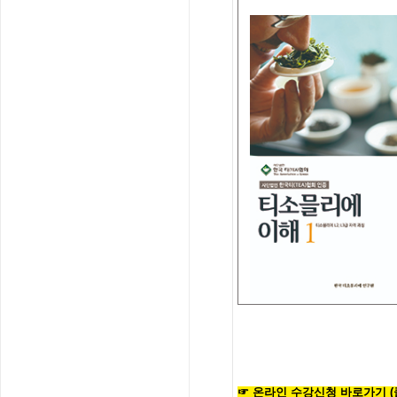
☞
온라인
수
강
신
청
바
로
가
기