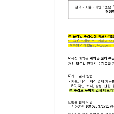
한국티소믈리에연구원은「학
평생
☞
온라인
수강신청
바로가기(
*
구글
G-mail
로 로그인하여 수
연구원 이메일
(info@teasommel
☑️사전
예약은
계약금
(
전체
수
개강
일주일
전까지
수강료를
☑️
카드 결제 방법
- 카드, 네이버페이 결제 가능합
- BC, 국민, 하나, 삼성, 신
☞
수강료
무이자
안내
바로가
☑️
입급 결제 방법
- 신한은행
100-028-372731
한