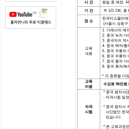
시
간
평일 중 예정,
A
기
간
주
1
日
2
회
,
총
한국티소믈리에
장 소
(
서울시 성동구
1.
다예사의 예
2.
중국 녹차 다
3.
중국차의 역
4.
중국 백차/황
교육
5.
중국 우롱차 
내용
6.
중국 우롱차 
7.
중국 홍차 다
8.
중국 흑차/화
*
각
종류별
다
교육
수강료 96
만원
비용
*
중국 평차사
(
- 자격시험 일정
자격
*
중국 평차사 
시험
사단법인 한
있습니다
.
* 본 교육과정