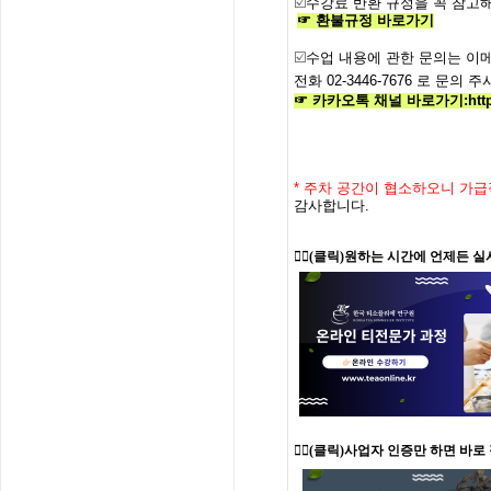
☑️
수강료
반환
규정을
꼭
참고해
☞
환불규정
바로가기
☑️
수업
내용에
관한
문의는
이
전화
02-3446-7676
로
문의
주
☞ 카카오톡 채널 바로가기
:
htt
*
주차 공간이 협소하오니 가급
감사합니다.
👉🏻
(클릭)원하는 시간에 언제든 실
👉🏻(클릭)사업자 인증만 하면 바로