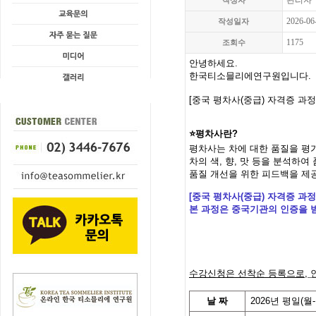
관리자
작성자
2026-06
작성일자
1175
조회수
안녕하세요.
한국티소믈리에연구원입니다
.
[
중국 평차사
(
중급
)
자격증 과정
⭐평차사란?
평차사는 차에 대한 품질을 평
차의 색, 향, 맛 등을 분석하
품질 개선을 위한 피드백을 제
[
중국 평차사
(
중급
)
자격증 과정
본 과정은 중국기관의 인증을 
수강신청은 선착순 등록으로
,
날
짜
2026
년
평일(월