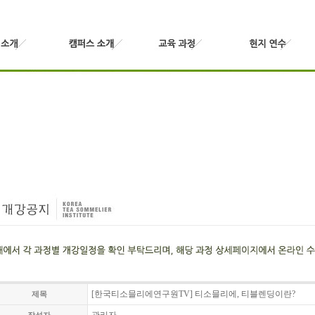
[한국티소믈리에연구원TV] 티소믈리에, 티블렌딩이란?
제목