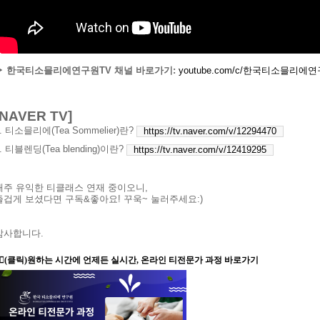
▶ 한국티소믈리에연구원
TV
채널 바로가기
:
youtube.com/c/
한국티소믈리에연
[NAVER TV]
. 티소믈리에(Tea Sommelier)란?
https://tv.naver.com/v/12294470
. 티블렌딩(Tea blending)이란?
https://tv.naver.com/v/12419295
매주 유익한 티클래스 연재 중이오니
,
즐겁게 보셨다면 구독
&
좋아요
!
꾸욱
~
눌러주세요
:)
감사합니다.
🏻
(클릭)원하는 시간에 언제든 실시간, 온라인 티전문가 과정 바로가기