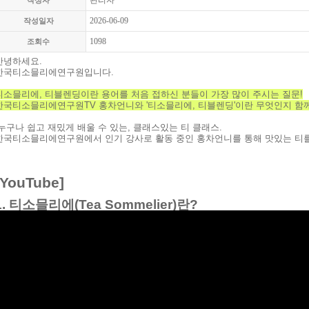
관리자
작성자
2026-06-09
작성일자
1098
조회수
안녕하세요.
한국티소믈리에연구원입니다.
티소믈리에, 티블렌딩이란 용어를 처음 접하신 분들이 가장 많이 주시는 질문!
한국티소믈리에연구원TV 홍차언니와 '
티소믈리에, 티블렌딩'이란 무엇인지
함
누구나 쉽고 재밌게 배울 수 있는
,
클래스있는 티 클래스
.
한국티소믈리에연구원에서 인기 강사로 활동 중인 홍차언니를 통해 맛있는 티
[YouTube]
1. 티소믈리에(Tea Sommelier)란?