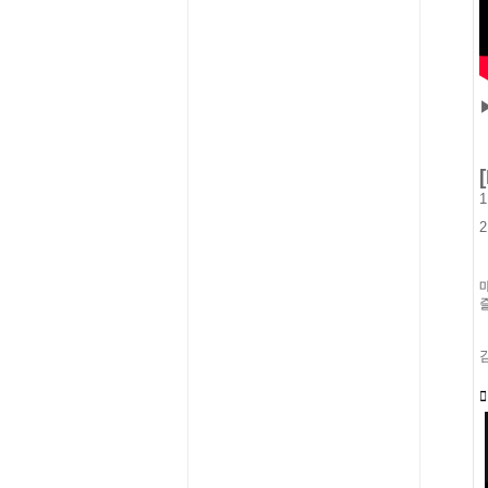
1
2
👉