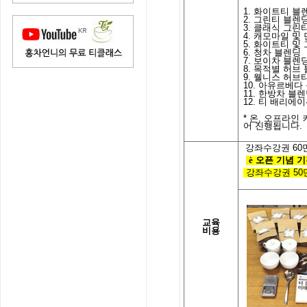
1. 화이트티 블
2. 그린티 블렌
3. 클래식 그린
4. 캐모마일 및
5. 화이트티 및
6. 청차 블렌딩
7. 보이차 블렌
8. 목적별 허브
9. 웰니스 허브
10. 아유르베다
11. 한방차 블
12. 티 배리에
*
온
,
오프라인 
어 진행됩니다.
강좌수강권
60
è
오픈 기념 기
강좌수강권
50
교육
비용