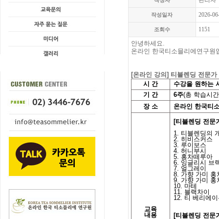
관리자
작성자
2026-06
작성일자
1151
조회수
안녕하세요.
온라인 한국티소믈리에연구원입
[온라인 강의] 티블렌딩 전문가
시
간
수강을 원하는 
기
간
6
주
(
총 학습시간
장 소
온라인 한국티
[티블렌딩 전문가
1.
티블렌딩의 
2.
히비스커스
3.
루이보스
4.
허니부시
5.
홍차떼루아
6.
잉글리시 브
7.
얼그레이
8.
가향 가미 홍
9.
가향 가미 홍
10.
마테
11.
블랙차이
12.
티 베리에이
교육
내용
[티블렌딩 전문가