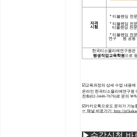
*
티블렌딩 전문
자격
*
티블렌딩 전문
시험
티블렌딩 전
*
티블렌딩 전문
연구 원
공동
한국티소믈리에연구원은「
평생직업교육학원
으로 
☑️교육과정의
상세
수업
내용에
온라인 한국
티소믈리에
연구원
전화
(02-3446-7676)
로
문의
부탁
☑️카카오톡으로도 문의가 가능
☞ 채널 바로가기
:
http://pf.ka
▶수강신청 바