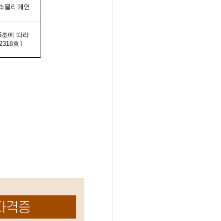
소믈리에연
6
조에 따라
318호〕