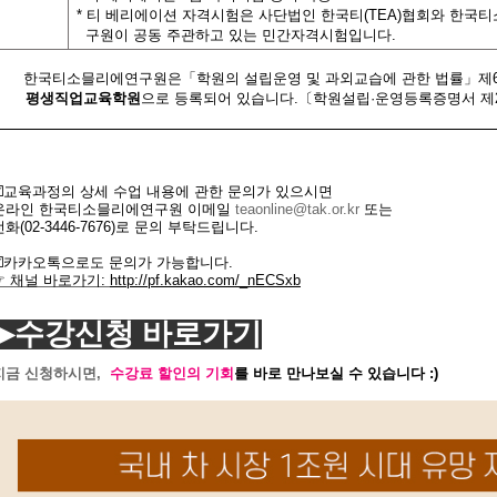
*
티 베리에이션 자격시험은 사단법인 한국티
(TEA)
협회와 한국티
구원이 공동 주관하고 있는 민간자격시험입니다
.
한국티소믈리에연구원은「학원의 설립운영 및 과외교습에 관한 법률」제
평생직업교육학원
으로 등록되어 있습니다
.
〔학원설립·운영등록증명서 제2
☑️교육과정의
상세
수업
내용에
관한
문의가
있으시면
온라인 한국
티소믈리에
연구원
이메일
teaonline@tak.or.kr
또는
전화
(02-3446-7676)
로
문의
부탁드립니다.
☑️카카오톡으로도 문의가 가능합니다.
☞ 채널 바로가기
:
http://pf.kakao.com/_nECSxb
▶수강신청 바로가기
지금 신청하시면,
수강료 할인의 기회
를 바로 만나보실 수 있습니다 :)