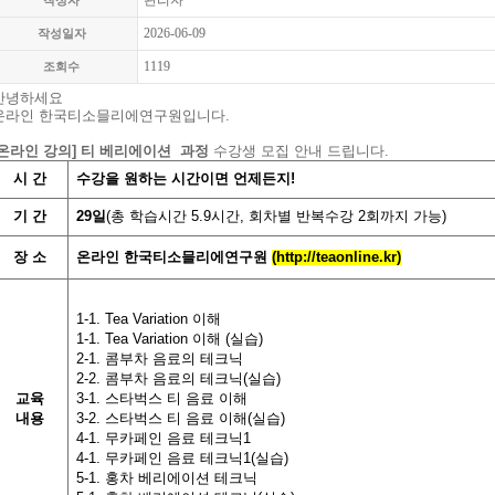
관리자
작성자
2026-06-09
작성일자
1119
조회수
안녕하세요
온라인 한국티소믈리에연구원입니다.
[온라인 강의] 티 베리에이션 과정
수강생 모집 안내 드립니다.
시
간
수강을 원하는 시간이면 언제든지
!
기
간
29일
(
총 학습시간
5.9
시간
,
회차별 반복수강
2
회까지 가능
)
장 소
온라인 한국티소믈리에연구원
(
http://teaonline.kr)
1-1.
Tea Variation 이해
1-1. Tea Variation 이해 (실습)
2-1.
콤부차 음료의 테크닉
2-2.
콤부차 음료의 테크닉(실습)
교육
3-1. 스타벅스 티 음료 이해
내용
3-2.
스타벅스 티 음료 이해(실습)
4-1. 무카페인 음료 테크닉1
4-1.
무카페인 음료 테크닉1(실습)
5-1.
홍차 베리에이션 테크닉