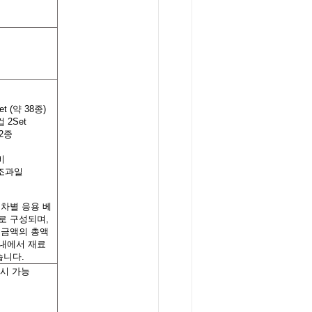
t (약 38종)
컵
2Set
2종
비
건조과일
회차별 응용 베
로 구성되며,
 금액의 총액
내에서 재료
습니다.
시 가능