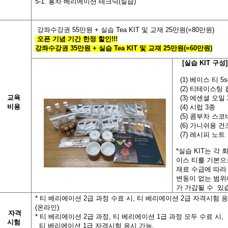
5-1.
홍차 베리에이션 테크닉(실습)
강좌수강권 55
만원
+
실습
Tea KIT
및 교재
25
만원
(=80
만원
)
오픈 기념 기간 한정 할인
!!!
강좌수강권 35
만원
+
실습
Tea KIT
및 교재 25
만원
(=60
만원
)
[
실습
KIT
구성
]
(1)
베이스 티 5se
(2)
티테이스팅 
교육
(3) 에센셜 오일 
비용
(4) 시럽 3종
(5) 콤부차 스코
(6) 가니쉬용 
(7) 레시피 노트
*실습 KIT는 각 
이스 티를 기본으
재료 수급에 따라
변동이 없는 범위
가 가감될 수 있
* 티 베리에이션
2급 과정 수료 시
,
티 베리에이션
2
급 자격시험 응
(
온라인
)
자격
*
티 베리에이션 2급 과정
, 티 베리에이션 1급
과정 모두 수료 시
,
시험
티 베리에이션
1
급 자격시험 응시 가능
.