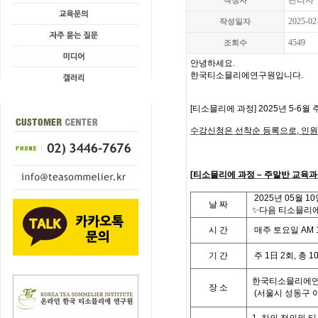
관리자
작성자
2025-02
작성일자
4549
조회수
안녕하세요.
한국티소믈리에연구원입니다
.
[
티소믈리에 과정
] 2025
년 5-6월 
수강신청은 선착순 등록으로,
인원
[
티
소믈리에 과정
– 주말반
교육과
2025
년
05
월 10
날
짜
✨다음 티소믈리에 
시
간
매주 토요일
AM 
기
간
주
1
日
2
회
,
총
1
한국티소믈리에연
장 소
(
서울시 성동구 