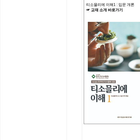
티소믈리에 이해
1 :
입문 개론
☞
교재
소개
바로가기