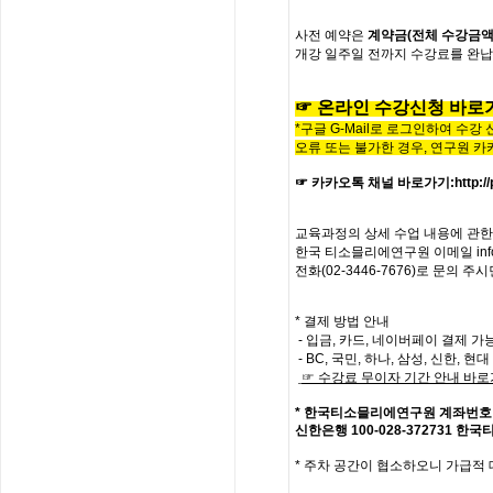
사전
예약은
계약금
(
전체
수강금
개강
일주일
전까지
수강료를
완납
☞
온라인
수
강
신
청
바
로
*구글 G-Mail로 로그인하여 수강
오류 또는 불가한 경우,
연구원 카
☞ 카카오톡 채널 바로가기
:
http:
교육과정의
상세
수업
내용에
관한
한국
티소믈리에
연구원
이메일
in
전화
(02-3446-7676)
로
문의
주시
* 결제 방법 안내
- 입금, 카드, 네이버페이 결제 가
- BC, 국민, 하나, 삼성, 신한, 
☞
수강료
무이자
기간
안내
바로
*
한국티소믈리에연구원
계좌번호
신한은행
100-028-372731
한국
*
주차 공간이 협소하오니 가급적