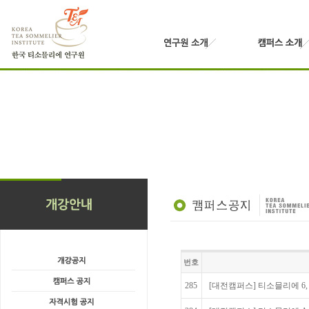
번호
285
[대전캠퍼스] 티소믈리에 6, 